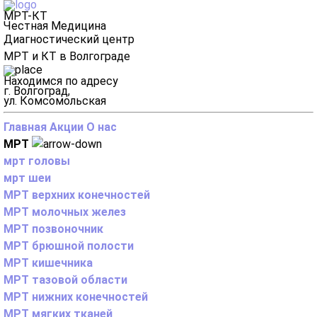
МРТ-КТ
Честная Медицина
Диагностический центр
МРТ и КТ в Волгограде
Находимся по адресу
г. Волгоград,
ул. Комсомольская
Главная
Акции
О нас
МРТ
мрт головы
мрт шеи
МРТ верхних конечностей
МРТ молочных желез
МРТ позвоночник
МРТ брюшной полости
МРТ кишечника
МРТ тазовой области
МРТ нижних конечностей
МРТ мягких тканей