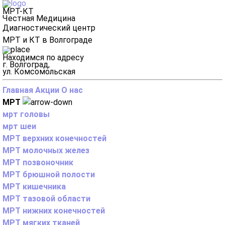
МРТ-КТ
Честная Медицина
Диагностический центр
МРТ и КТ в Волгограде
Находимся по адресу
г. Волгоград,
ул. Комсомольская
Главная
Акции
О нас
МРТ
мрт головы
мрт шеи
МРТ верхних конечностей
МРТ молочных желез
МРТ позвоночник
МРТ брюшной полости
МРТ кишечника
МРТ тазовой области
МРТ нижних конечностей
МРТ мягких тканей