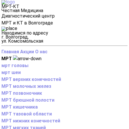
МРТ-КТ
Честная Медицина
Диагностический центр
МРТ и КТ в Волгограде
Находимся по адресу
г. Волгоград,
ул. Комсомольская
Главная
Акции
О нас
МРТ
мрт головы
мрт шеи
МРТ верхних конечностей
МРТ молочных желез
МРТ позвоночник
МРТ брюшной полости
МРТ кишечника
МРТ тазовой области
МРТ нижних конечностей
МРТ мягких тканей