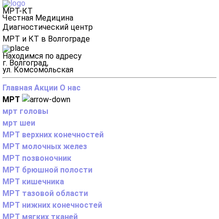
МРТ-КТ
Честная Медицина
Диагностический центр
МРТ и КТ в Волгограде
Находимся по адресу
г. Волгоград,
ул. Комсомольская
Главная
Акции
О нас
МРТ
мрт головы
мрт шеи
МРТ верхних конечностей
МРТ молочных желез
МРТ позвоночник
МРТ брюшной полости
МРТ кишечника
МРТ тазовой области
МРТ нижних конечностей
МРТ мягких тканей