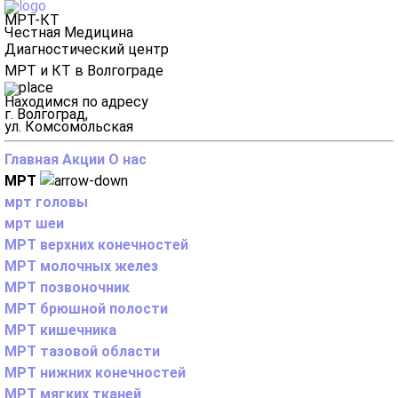
МРТ-КТ
Честная Медицина
Диагностический центр
МРТ и КТ в Волгограде
Находимся по адресу
г. Волгоград,
ул. Комсомольская
Главная
Акции
О нас
МРТ
мрт головы
мрт шеи
МРТ верхних конечностей
МРТ молочных желез
МРТ позвоночник
МРТ брюшной полости
МРТ кишечника
МРТ тазовой области
МРТ нижних конечностей
МРТ мягких тканей