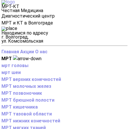
МРТ-КТ
Честная Медицина
Диагностический центр
МРТ и КТ в Волгограде
Находимся по адресу
г. Волгоград,
ул. Комсомольская
Главная
Акции
О нас
МРТ
мрт головы
мрт шеи
МРТ верхних конечностей
МРТ молочных желез
МРТ позвоночник
МРТ брюшной полости
МРТ кишечника
МРТ тазовой области
МРТ нижних конечностей
МРТ мягких тканей