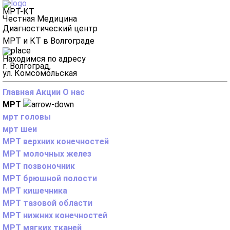
МРТ-КТ
Честная Медицина
Диагностический центр
МРТ и КТ в Волгограде
Находимся по адресу
г. Волгоград,
ул. Комсомольская
Главная
Акции
О нас
МРТ
мрт головы
мрт шеи
МРТ верхних конечностей
МРТ молочных желез
МРТ позвоночник
МРТ брюшной полости
МРТ кишечника
МРТ тазовой области
МРТ нижних конечностей
МРТ мягких тканей