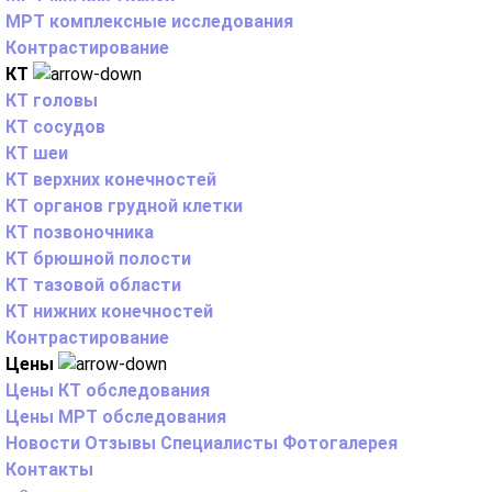
МРТ комплексные исследования
Контрастирование
КТ
КТ головы
КТ сосудов
КТ шеи
КТ верхних конечностей
КТ органов грудной клетки
КТ позвоночника
КТ брюшной полости
КТ тазовой области
КТ нижних конечностей
Контрастирование
Цены
Цены КТ обследования
Цены МРТ обследования
Новости
Отзывы
Специалисты
Фотогалерея
Контакты