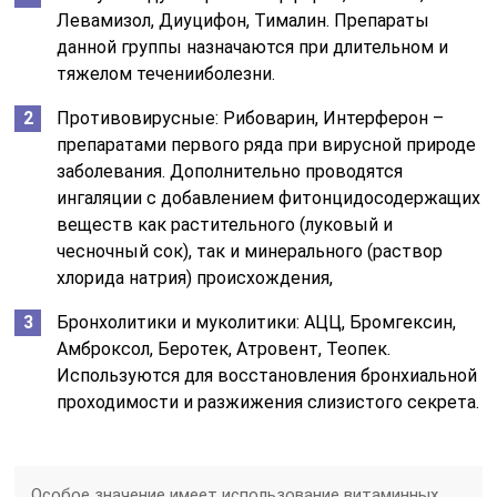
Левамизол, Диуцифон, Тималин. Препараты
данной группы назначаются при длительном и
тяжелом теченииболезни.
Противовирусные: Рибоварин, Интерферон –
препаратами первого ряда при вирусной природе
заболевания. Дополнительно проводятся
ингаляции с добавлением фитонцидосодержащих
веществ как растительного (луковый и
чесночный сок), так и минерального (раствор
хлорида натрия) происхождения,
Бронхолитики и муколитики: АЦЦ, Бромгексин,
Амброксол, Беротек, Атровент, Теопек.
Используются для восстановления бронхиальной
проходимости и разжижения слизистого секрета.
Особое значение имеет использование витаминных