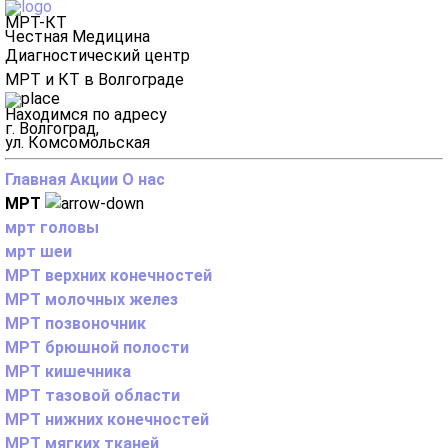
МРТ-КТ
Честная Медицина
Диагностический центр
МРТ и КТ в Волгограде
Находимся по адресу
г. Волгоград,
ул. Комсомольская
Главная
Акции
О нас
МРТ
мрт головы
мрт шеи
МРТ верхних конечностей
МРТ молочных желез
МРТ позвоночник
МРТ брюшной полости
МРТ кишечника
МРТ тазовой области
МРТ нижних конечностей
МРТ мягких тканей