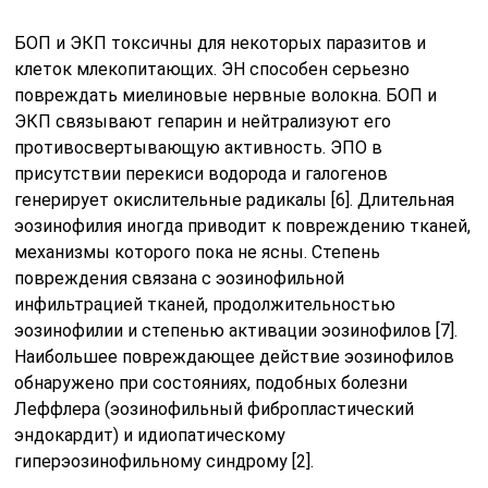
БОП и ЭКП токсичны для некоторых паразитов и
клеток млекопитающих. ЭН способен серьезно
повреждать миелиновые нервные волокна. БОП и
ЭКП связывают гепарин и нейтрализуют его
противосвертывающую активность. ЭПО в
присутствии перекиси водорода и галогенов
генерирует окислительные радикалы [6]. Длительная
эозинофилия иногда приводит к повреждению тканей,
механизмы которого пока не ясны. Степень
повреждения связана с эозинофильной
инфильтрацией тканей, продолжительностью
эозинофилии и степенью активации эозинофилов [7].
Наибольшее повреждающее действие эозинофилов
обнаружено при состояниях, подобных болезни
Леффлера (эозинофильный фибропластический
эндокардит) и идиопатическому
гиперэозинофильному синдрому [2].