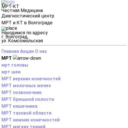
МРТ-КТ
Честная Медицина
Диагностический центр
МРТ и КТ в Волгограде
Находимся по адресу
г. Волгоград,
ул. Комсомольская
Главная
Акции
О нас
МРТ
мрт головы
мрт шеи
МРТ верхних конечностей
МРТ молочных желез
МРТ позвоночник
МРТ брюшной полости
МРТ кишечника
МРТ тазовой области
МРТ нижних конечностей
МРТ мягких тканей