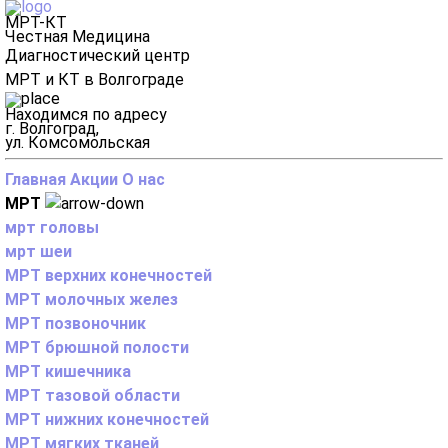
МРТ-КТ
Честная Медицина
Диагностический центр
МРТ и КТ в Волгограде
Находимся по адресу
г. Волгоград,
ул. Комсомольская
Главная
Акции
О нас
МРТ
мрт головы
мрт шеи
МРТ верхних конечностей
МРТ молочных желез
МРТ позвоночник
МРТ брюшной полости
МРТ кишечника
МРТ тазовой области
МРТ нижних конечностей
МРТ мягких тканей