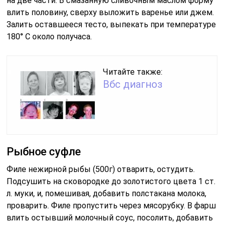
на две части. В смазанную сливочным маслом форму
влить половину, сверху выложить варенье или джем.
Залить оставшееся тесто, выпекать при температуре
180° C около получаса.
Читайте также:
Вбс диагноз
Рыбное суфле
Филе нежирной рыбы (500г) отварить, остудить.
Подсушить на сковородке до золотистого цвета 1 ст.
л. муки, и, помешивая, добавить полстакана молока,
проварить. Филе пропустить через мясорубку. В фарш
влить остывший молочный соус, посолить, добавить