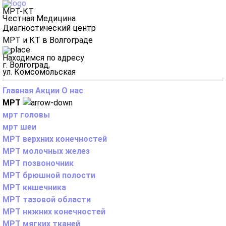
МРТ-КТ
Честная Медицина
Диагностический центр
МРТ и КТ в Волгограде
Находимся по адресу
г. Волгоград,
ул. Комсомольская
Главная
Акции
О нас
МРТ
мрт головы
мрт шеи
МРТ верхних конечностей
МРТ молочных желез
МРТ позвоночник
МРТ брюшной полости
МРТ кишечника
МРТ тазовой области
МРТ нижних конечностей
МРТ мягких тканей