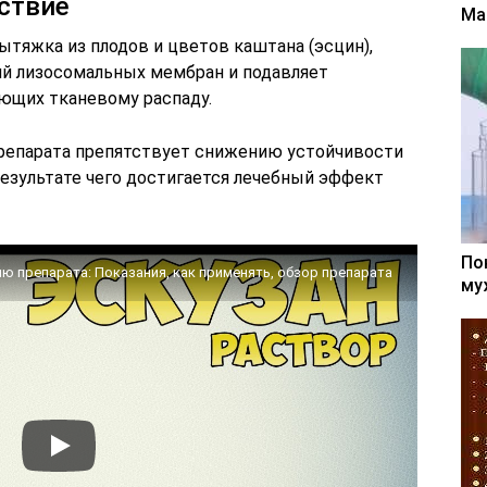
ствие
Ма
ытяжка из плодов и цветов каштана (эсцин),
ий лизосомальных мембран и подавляет
ющих тканевому распаду.
препарата препятствует снижению устойчивости
результате чего достигается лечебный эффект
По
ю препарата: Показания, как применять, обзор препарата
му