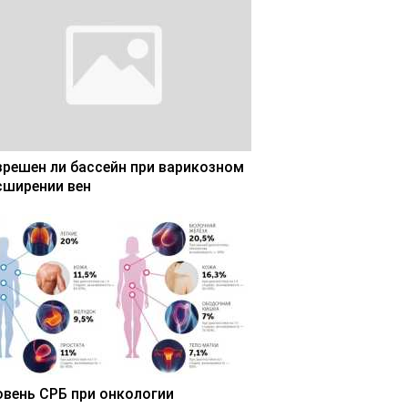
зрешен ли бассейн при варикозном
сширении вен
овень СРБ при онкологии