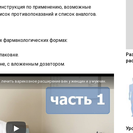
 инструкция по применению, возможные
сок противопоказаний и список аналогов.
х фармакологических формах:
Ра
упаковке.
ра
коне, с вложенным дозатором.
к лечить варикозное расширение вен у женщин и у мужчин.
Ур