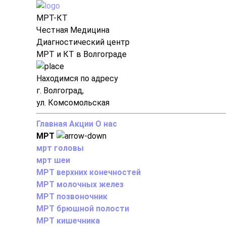
МРТ-КТ
Честная Медицина
Диагностический центр
МРТ и КТ в Волгограде
Находимся по адресу
г. Волгоград,
ул. Комсомольская
Главная
Акции
О нас
МРТ
мрт головы
мрт шеи
МРТ верхних конечностей
МРТ молочных желез
МРТ позвоночник
МРТ брюшной полости
МРТ кишечника