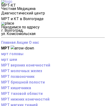
МРТ-КТ
Честная Медицина
Диагностический центр
МРТ и КТ в Волгограде
Находимся по адресу
г. Волгоград,
ул. Комсомольская
Главная
Акции
О нас
МРТ
мрт головы
мрт шеи
МРТ верхних конечностей
МРТ молочных желез
МРТ позвоночник
МРТ брюшной полости
МРТ кишечника
МРТ тазовой области
МРТ нижних конечностей
МРТ мягких тканей