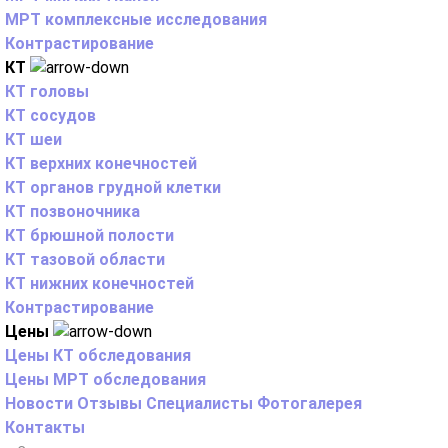
МРТ комплексные исследования
Контрастирование
КТ
КТ головы
КТ сосудов
КТ шеи
КТ верхних конечностей
КТ органов грудной клетки
КТ позвоночника
КТ брюшной полости
КТ тазовой области
КТ нижних конечностей
Контрастирование
Цены
Цены КТ обследования
Цены МРТ обследования
Новости
Отзывы
Специалисты
Фотогалерея
Контакты