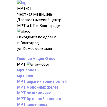
МРТ-КТ
Честная Медицина
Диагностический центр
МРТ и КТ в Волгограде
Находимся по адресу
г. Волгоград,
ул. Комсомольская
Главная
Акции
О нас
МРТ
мрт головы
мрт шеи
МРТ верхних конечностей
МРТ молочных желез
МРТ позвоночник
МРТ брюшной полости
МРТ кишечника