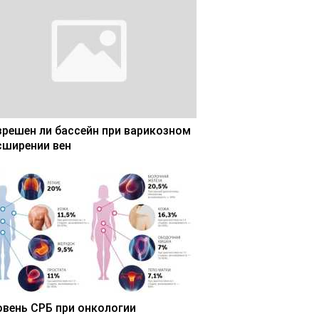
зрешен ли бассейн при варикозном
сширении вен
овень СРБ при онкологии