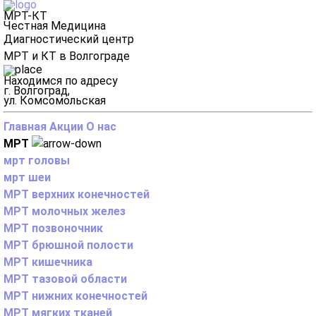
МРТ-КТ
Честная Медицина
Диагностический центр
МРТ и КТ в Волгограде
Находимся по адресу
г. Волгоград,
ул. Комсомольская
Главная
Акции
О нас
МРТ
мрт головы
мрт шеи
МРТ верхних конечностей
МРТ молочных желез
МРТ позвоночник
МРТ брюшной полости
МРТ кишечника
МРТ тазовой области
МРТ нижних конечностей
МРТ мягких тканей