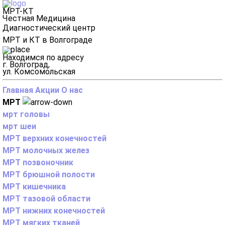
МРТ-КТ
Честная Медицина
Диагностический центр
МРТ и КТ в Волгограде
Находимся по адресу
г. Волгоград,
ул. Комсомольская
Главная
Акции
О нас
МРТ
мрт головы
мрт шеи
МРТ верхних конечностей
МРТ молочных желез
МРТ позвоночник
МРТ брюшной полости
МРТ кишечника
МРТ тазовой области
МРТ нижних конечностей
МРТ мягких тканей