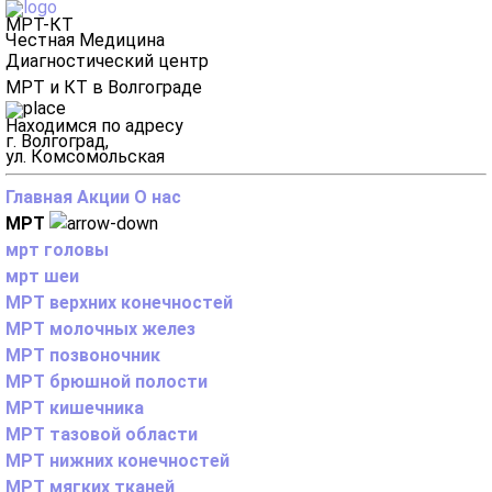
МРТ-КТ
Честная Медицина
Диагностический центр
МРТ и КТ в Волгограде
Находимся по адресу
г. Волгоград,
ул. Комсомольская
Главная
Акции
О нас
МРТ
мрт головы
мрт шеи
МРТ верхних конечностей
МРТ молочных желез
МРТ позвоночник
МРТ брюшной полости
МРТ кишечника
МРТ тазовой области
МРТ нижних конечностей
МРТ мягких тканей