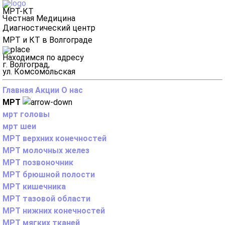
МРТ-КТ
Честная Медицина
Диагностический центр
МРТ и КТ в Волгограде
Находимся по адресу
г. Волгоград,
ул. Комсомольская
Главная
Акции
О нас
МРТ
мрт головы
мрт шеи
МРТ верхних конечностей
МРТ молочных желез
МРТ позвоночник
МРТ брюшной полости
МРТ кишечника
МРТ тазовой области
МРТ нижних конечностей
МРТ мягких тканей