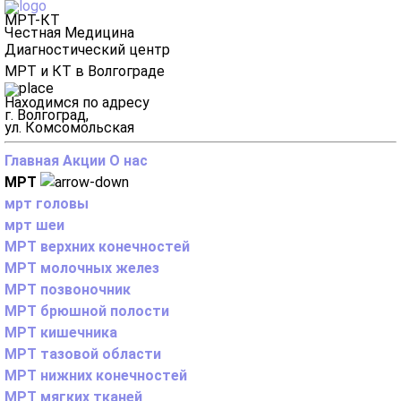
МРТ-КТ
Честная Медицина
Диагностический центр
МРТ и КТ в Волгограде
Находимся по адресу
г. Волгоград,
ул. Комсомольская
Главная
Акции
О нас
МРТ
мрт головы
мрт шеи
МРТ верхних конечностей
МРТ молочных желез
МРТ позвоночник
МРТ брюшной полости
МРТ кишечника
МРТ тазовой области
МРТ нижних конечностей
МРТ мягких тканей