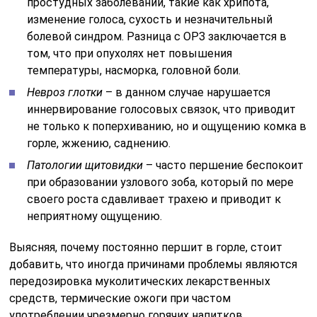
простудных заболеваний, такие как хрипота,
изменение голоса, сухость и незначительный
болевой синдром. Разница с ОРЗ заключается в
том, что при опухолях нет повышения
температуры, насморка, головной боли.
Невроз глотки
– в данном случае нарушается
иннервирование голосовых связок, что приводит
не только к поперхиванию, но и ощущению комка в
горле, жжению, саднению.
Патологии щитовидки
– часто першение беспокоит
при образовании узлового зоба, который по мере
своего роста сдавливает трахею и приводит к
неприятному ощущению.
Выясняя, почему постоянно першит в горле, стоит
добавить, что иногда причинами проблемы являются
передозировка муколитических лекарственных
средств, термические ожоги при частом
употреблении чрезмерно горячих напитков,