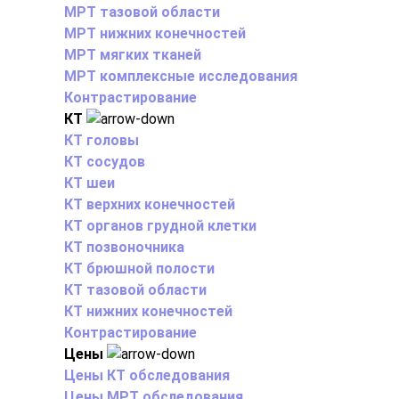
МРТ тазовой области
МРТ нижних конечностей
МРТ мягких тканей
МРТ комплексные исследования
Контрастирование
КТ
КТ головы
КТ сосудов
КТ шеи
КТ верхних конечностей
КТ органов грудной клетки
КТ позвоночника
КТ брюшной полости
КТ тазовой области
КТ нижних конечностей
Контрастирование
Цены
Цены КТ обследования
Цены МРТ обследования