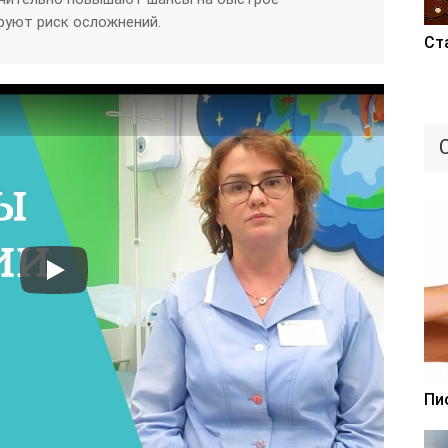
руют риск осложнений.
Ст
Пи