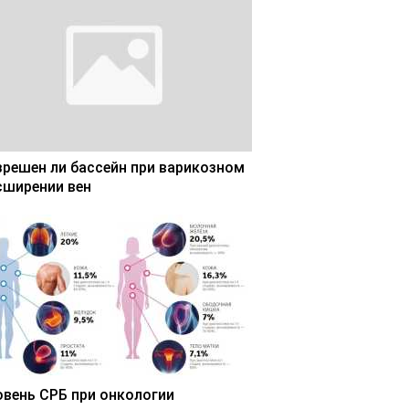
зрешен ли бассейн при варикозном
сширении вен
овень СРБ при онкологии