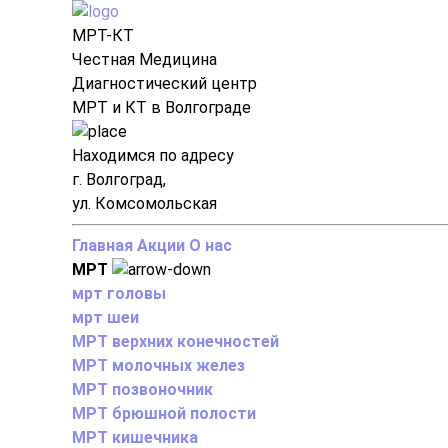
МРТ-КТ
Честная Медицина
Диагностический центр
МРТ и КТ в Волгограде
Находимся по адресу
г. Волгоград,
ул. Комсомольская
Главная
Акции
О нас
МРТ
мрт головы
мрт шеи
МРТ верхних конечностей
МРТ молочных желез
МРТ позвоночник
МРТ брюшной полости
МРТ кишечника