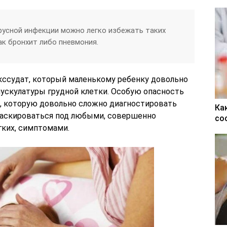
русной инфекции можно легко избежать таких
ак бронхит либо пневмония.
экссудат, который маленькому ребенку довольно
мускулатуры грудной клетки. Особую опасность
, которую довольно сложно диагностировать
Ка
маскироваться под любыми, совершенно
со
гких, симптомами.