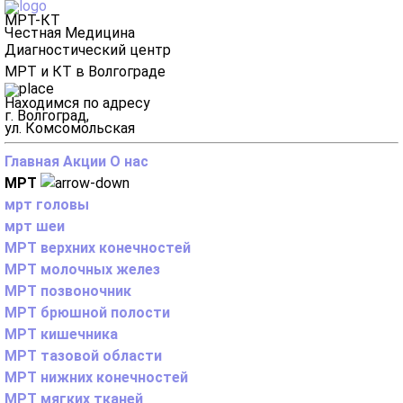
МРТ-КТ
Честная Медицина
Диагностический центр
МРТ и КТ в Волгограде
Находимся по адресу
г. Волгоград,
ул. Комсомольская
Главная
Акции
О нас
МРТ
мрт головы
мрт шеи
МРТ верхних конечностей
МРТ молочных желез
МРТ позвоночник
МРТ брюшной полости
МРТ кишечника
МРТ тазовой области
МРТ нижних конечностей
МРТ мягких тканей