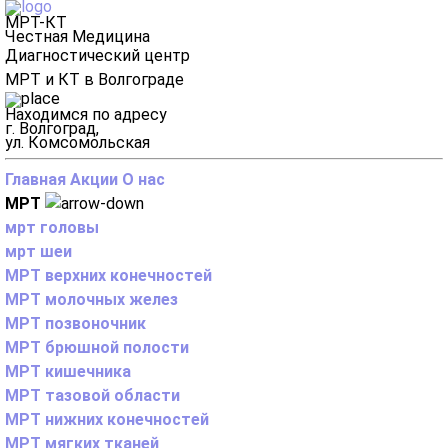
МРТ-КТ
Честная Медицина
Диагностический центр
МРТ и КТ в Волгограде
Находимся по адресу
г. Волгоград,
ул. Комсомольская
Главная
Акции
О нас
МРТ
мрт головы
мрт шеи
МРТ верхних конечностей
МРТ молочных желез
МРТ позвоночник
МРТ брюшной полости
МРТ кишечника
МРТ тазовой области
МРТ нижних конечностей
МРТ мягких тканей