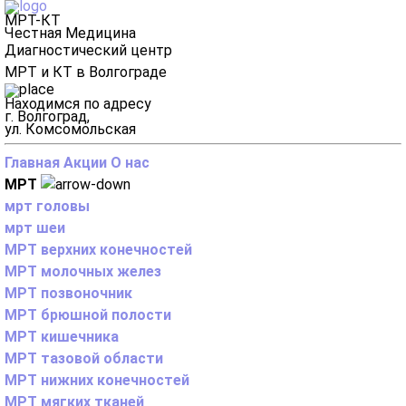
МРТ-КТ
Честная Медицина
Диагностический центр
МРТ и КТ в Волгограде
Находимся по адресу
г. Волгоград,
ул. Комсомольская
Главная
Акции
О нас
МРТ
мрт головы
мрт шеи
МРТ верхних конечностей
МРТ молочных желез
МРТ позвоночник
МРТ брюшной полости
МРТ кишечника
МРТ тазовой области
МРТ нижних конечностей
МРТ мягких тканей