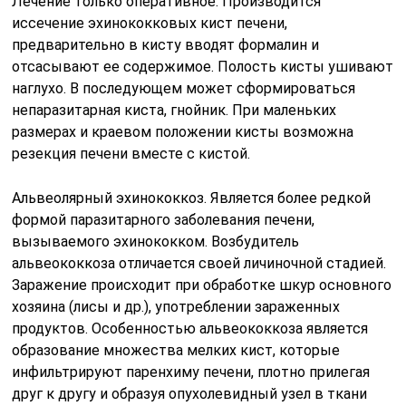
Лечение только оперативное. Производится
иссечение эхинококковых кист печени,
предварительно в кисту вводят формалин и
отсасывают ее содержимое. Полость кисты ушивают
наглухо. В последующем может сформироваться
непаразитарная киста, гнойник. При маленьких
размерах и краевом положении кисты возможна
резекция печени вместе с кистой.
Альвеолярный эхинококкоз. Является более редкой
формой паразитарного заболевания печени,
вызываемого эхинококком. Возбудитель
альвеококкоза отличается своей личиночной стадией.
Заражение происходит при обработке шкур основного
хозяина (лисы и др.), употреблении зараженных
продуктов. Особенностью альвеококкоза является
образование множества мелких кист, которые
инфильтрируют паренхиму печени, плотно прилегая
друг к другу и образуя опухолевидный узел в ткани