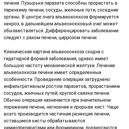
печени. Пузырьки паразита способны прорастать в
паренхиму печени, сосуды, желчные пути, соседние
органы. В центре очага альвеококкоза формируется
некроз, в дальнейшем альвеококковый очаг может
обызвествляться. Дифференцировать заболевание
следует с раком печени, циррозом печени.
Клиническая картина альвеококкоза сходна с
гидатидной формой заболевания, однако имеет
большую частоту механической желтухи. Лечение
альвеококкоза печени имеет определенные
особенности. Проведение операции затруднено
инфильтративным ростом паразитов, прорастанием
сосудов, желчных путей, круглой связки печени.
Обычно операция назначается при значительном
поражении печени, нагноении и прорыве кист. Чаще
всего производится частичная резекция печени,
оставшиеся кисты обрабатываются
химиопрепаратами или формалином, подвергаются