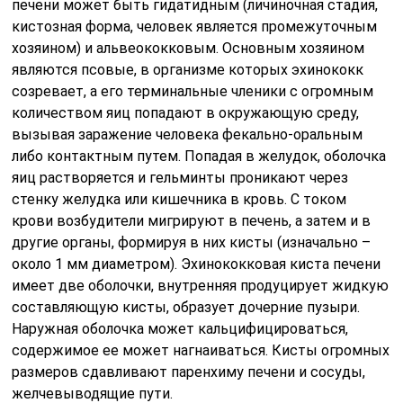
печени может быть гидатидным (личиночная стадия,
кистозная форма, человек является промежуточным
хозяином) и альвеококковым. Основным хозяином
являются псовые, в организме которых эхинококк
созревает, а его терминальные членики с огромным
количеством яиц попадают в окружающую среду,
вызывая заражение человека фекально-оральным
либо контактным путем. Попадая в желудок, оболочка
яиц растворяется и гельминты проникают через
стенку желудка или кишечника в кровь. С током
крови возбудители мигрируют в печень, а затем и в
другие органы, формируя в них кисты (изначально –
около 1 мм диаметром). Эхинококковая киста печени
имеет две оболочки, внутренняя продуцирует жидкую
составляющую кисты, образует дочерние пузыри.
Наружная оболочка может кальцифицироваться,
содержимое ее может нагнаиваться. Кисты огромных
размеров сдавливают паренхиму печени и сосуды,
желчевыводящие пути.