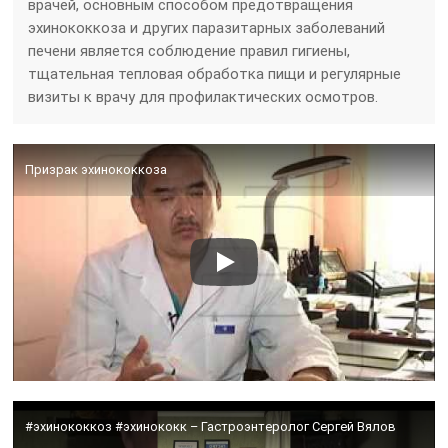
врачей, основным способом предотвращения
эхинококкоза и других паразитарных заболеваний
печени является соблюдение правил гигиены,
тщательная тепловая обработка пищи и регулярные
визиты к врачу для профилактических осмотров.
Призрак эхинококкоза
#эхинококкоз #эхинококк – Гастроэнтеролог Сергей Вялов