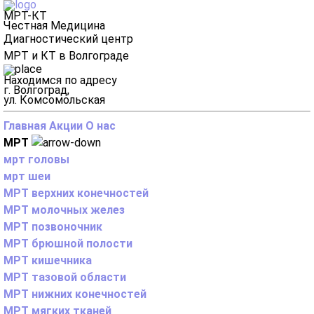
МРТ-КТ
Честная Медицина
Диагностический центр
МРТ и КТ в Волгограде
Находимся по адресу
г. Волгоград,
ул. Комсомольская
Главная
Акции
О нас
МРТ
мрт головы
мрт шеи
МРТ верхних конечностей
МРТ молочных желез
МРТ позвоночник
МРТ брюшной полости
МРТ кишечника
МРТ тазовой области
МРТ нижних конечностей
МРТ мягких тканей