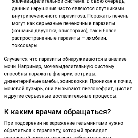
желчевыделительной системе. В свою очередь,
данные нарушения часто являются спутниками
внутрипеченочного паразитоза. Поражать печень
могут как серьезные печеночные паразиты
(кошачья двуустка, описторхис), так и более
распространенные паразиты — лямблии,
токсокары.
Случается, что паразиты обнаруживаются в анализе
мочи. Например, мочевыделительную систему
способны поражать филярии, острицы,
дизентерийные амебы, эхинококки. Проникая в почки,
мочевой пузырь, они вызывают пиелонефрит, цистит
и другие серьезные воспалительные процессы.
К каким врачам обращаться?
При подозрении на заражение гельминтами нужно
обратиться к терапевту, который проведет
первичный осмотр, назначит лабораторные и