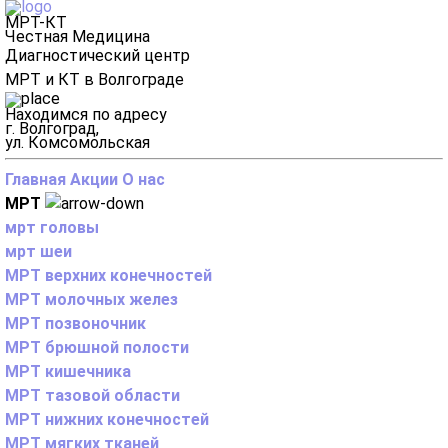
МРТ-КТ
Честная Медицина
Диагностический центр
МРТ и КТ в Волгограде
Находимся по адресу
г. Волгоград,
ул. Комсомольская
Главная
Акции
О нас
МРТ
мрт головы
мрт шеи
МРТ верхних конечностей
МРТ молочных желез
МРТ позвоночник
МРТ брюшной полости
МРТ кишечника
МРТ тазовой области
МРТ нижних конечностей
МРТ мягких тканей