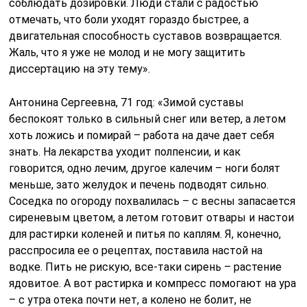
соблюдать дозировки. Люди стали с радостью
отмечать, что боли уходят гораздо быстрее, а
двигательная способность суставов возвращается.
Жаль, что я уже не молод и не могу защитить
диссертацию на эту тему».
Антонина Сергеевна, 71 год: «Зимой суставы
беспокоят только в сильный снег или ветер, а летом
хоть ложись и помирай – работа на даче дает себя
знать. На лекарства уходит полпенсии, и как
говорится, одно лечим, другое калечим – ноги болят
меньше, зато желудок и печень подводят сильно.
Соседка по огороду похвалилась – с весны запасается
сиреневым цветом, а летом готовит отвары и настои
для растирки коленей и питья по каплям. Я, конечно,
расспросила ее о рецептах, поставила настой на
водке. Пить не рискую, все-таки сирень – растение
ядовитое. А вот растирка и компресс помогают на ура
– с утра отека почти нет, а колено не болит, не