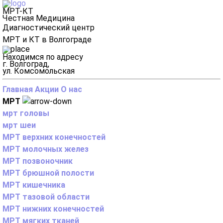
МРТ-КТ
Честная Медицина
Диагностический центр
МРТ и КТ в Волгограде
Находимся по адресу
г. Волгоград,
ул. Комсомольская
Главная
Акции
О нас
МРТ
мрт головы
мрт шеи
МРТ верхних конечностей
МРТ молочных желез
МРТ позвоночник
МРТ брюшной полости
МРТ кишечника
МРТ тазовой области
МРТ нижних конечностей
МРТ мягких тканей