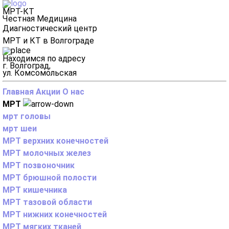
МРТ-КТ
Честная Медицина
Диагностический центр
МРТ и КТ в Волгограде
Находимся по адресу
г. Волгоград,
ул. Комсомольская
Главная
Акции
О нас
МРТ
мрт головы
мрт шеи
МРТ верхних конечностей
МРТ молочных желез
МРТ позвоночник
МРТ брюшной полости
МРТ кишечника
МРТ тазовой области
МРТ нижних конечностей
МРТ мягких тканей