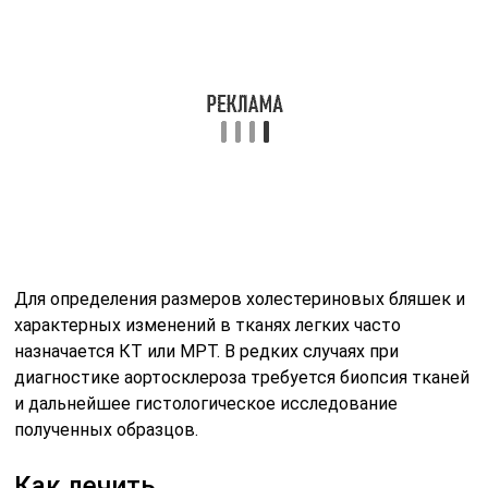
Кроме того, лечение должно быть направлено на
недопущение развития опасных для жизни
осложнений.
На протяжении всего периода лечения пациенту
рекомендуется соблюдать щадящий постельный
режим. Желательно отказаться от физических
нагрузок. Часто назначаются процедуры лечения
кислородом. Дыхательная смесь должна подаваться
через маску или назальный катетер. Этот метод
лечения при аортосклерозе легких позволяет
устранить симптоматические проявления патологии.