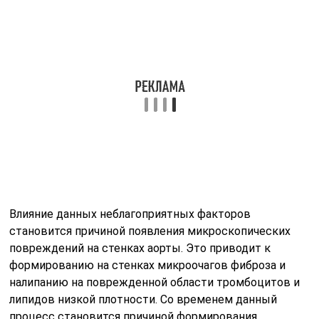
Влияние данных неблагоприятных факторов
становится причиной появления микроскопических
повреждений на стенках аорты. Это приводит к
формированию на стенках микроочагов фиброза и
налипанию на поврежденной области тромбоцитов и
липидов низкой плотности. Со временем данный
процесс становится причиной формирования
атеросклеротических бляшек. На участках аорты, где
холестериновые бляшки откладываются наиболее
быстро, наблюдается нарастающее нарушение
кровотока.
Симптомы
Симптоматика атеросклероза легочной артерии
зависит от стадии запущенности процесса. Сначала
данное заболевание протекает без ярких признаков.
Выявить патологию можно только при проведении
лабораторных исследований крови, позволяющих