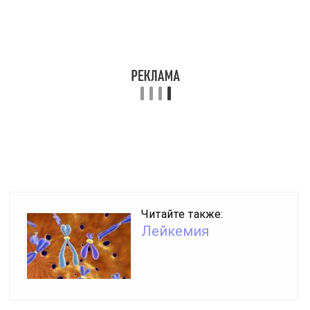
Сначала пациентам рекомендуется пройти ЭКГ для
диагностики перегрузки правого желудочка. Кроме
того, выполняется рентгенография с контрастом для
определения аномалий строения легочной ткани. Даже
при проведении флюорографии могут быть выявлены
затемненные участки в области склероза, но такой
метод диагностики не позволяет получить
информацию о характере патологии, поэтому сейчас
применяется редко.