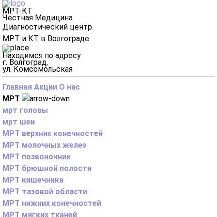
МРТ-КТ
Честная Медицина
Диагностический центр
МРТ и КТ в Волгограде
Находимся по адресу
г. Волгоград,
ул. Комсомольская
Главная
Акции
О нас
МРТ
мрт головы
мрт шеи
МРТ верхних конечностей
МРТ молочных желез
МРТ позвоночник
МРТ брюшной полости
МРТ кишечника
МРТ тазовой области
МРТ нижних конечностей
МРТ мягких тканей