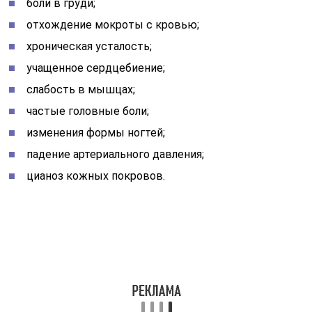
состояния проявляются во время и после физических
нагрузок. По мере прогрессирования заболевания
пациентов начинают мучить приступы удушья. При
неблагоприятном течении из-за нарушения
кровообращения в мягких тканях легких возникают
очаги некроза. По мере прогрессирования заболевания
могут появляться сильные отеки и асцит.
Развивается дыхательная недостаточность,
протекающая в хронической форме. Повышается риск
формирования синдрома легочного сердца. Нередко
на фоне легочного аортосклероза наблюдается
формирование коронарной недостаточности. Могут
возникать аневризмы на крупных кровеносных
сосудах. Течение аортосклероза способно
осложняться инсультом и почечной
недостаточностью.