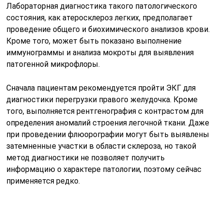
Для определения размеров холестериновых бляшек и
характерных изменений в тканях легких часто
назначается КТ или МРТ. В редких случаях при
диагностике аортосклероза требуется биопсия тканей
и дальнейшее гистологическое исследование
полученных образцов.
Как лечить
Лечить атеросклероз легких нужно комплексно.
Терапия должна быть направлена на устранение
признаков дыхательной недостаточности и
подавления процесса формирования
атеросклеротических бляшек на стенках аорты легких.