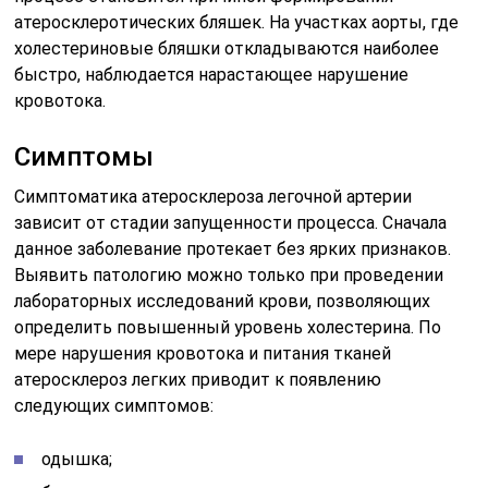
определить повышенный уровень холестерина. По
мере нарушения кровотока и питания тканей
атеросклероз легких приводит к появлению
следующих симптомов:
одышка;
боли в груди;
отхождение мокроты с кровью;
хроническая усталость;
учащенное сердцебиение;
слабость в мышцах;
частые головные боли;
изменения формы ногтей;
падение артериального давления;
цианоз кожных покровов.
Наиболее интенсивно признаки этого патологического