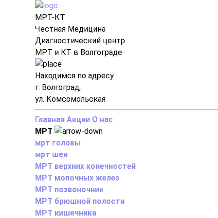
МРТ-КТ
Честная Медицина
Диагностический центр
МРТ и КТ в Волгограде
Находимся по адресу
г. Волгоград,
ул. Комсомольская
Главная
Акции
О нас
МРТ
мрт головы
мрт шеи
МРТ верхних конечностей
МРТ молочных желез
МРТ позвоночник
МРТ брюшной полости
МРТ кишечника