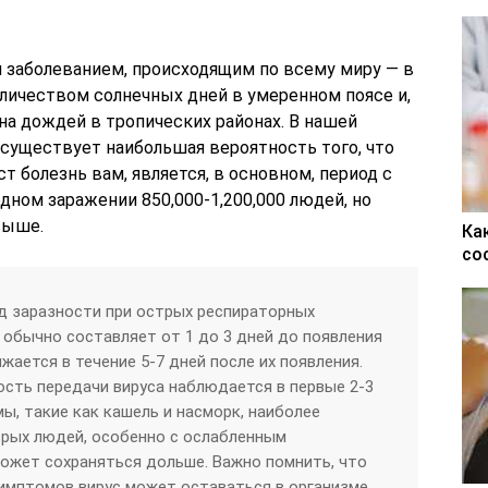
 заболеванием, происходящим по всему миру — в
оличеством солнечных дней в умеренном поясе и,
она дождей в тропических районах. В нашей
 существует наибольшая вероятность того, что
т болезнь вам, является, в основном, период с
одном заражении 850,000-1,200,000 людей, но
выше.
Ка
со
д заразности при острых респираторных
 обычно составляет от 1 до 3 дней до появления
ается в течение 5-7 дней после их появления.
сть передачи вируса наблюдается в первые 2-3
ы, такие как кашель и насморк, наиболее
орых людей, особенно с ослабленным
ожет сохраняться дольше. Важно помнить, что
имптомов вирус может оставаться в организме,