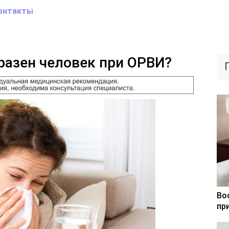
онтакты
разен человек при ОРВИ?
Во
пр