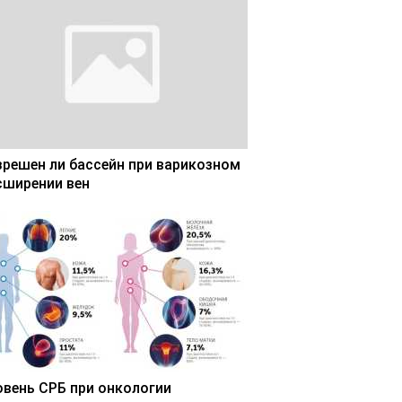
зрешен ли бассейн при варикозном
сширении вен
овень СРБ при онкологии