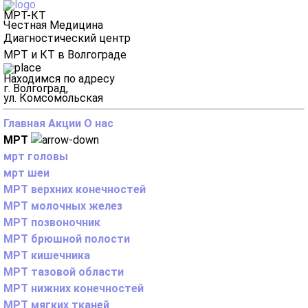
МРТ-КТ
Честная Медицина
Диагностический центр
МРТ и КТ в Волгограде
Находимся по адресу
г. Волгоград,
ул. Комсомольская
Главная
Акции
О нас
МРТ
мрт головы
мрт шеи
МРТ верхних конечностей
МРТ молочных желез
МРТ позвоночник
МРТ брюшной полости
МРТ кишечника
МРТ тазовой области
МРТ нижних конечностей
МРТ мягких тканей