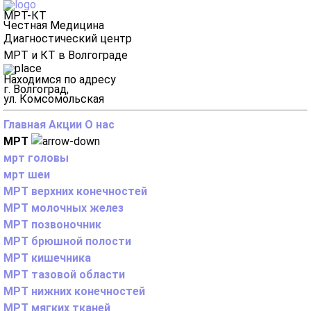
МРТ-КТ
Честная Медицина
Диагностический центр
МРТ и КТ в Волгограде
Находимся по адресу
г. Волгоград,
ул. Комсомольская
Главная
Акции
О нас
МРТ
мрт головы
мрт шеи
МРТ верхних конечностей
МРТ молочных желез
МРТ позвоночник
МРТ брюшной полости
МРТ кишечника
МРТ тазовой области
МРТ нижних конечностей
МРТ мягких тканей