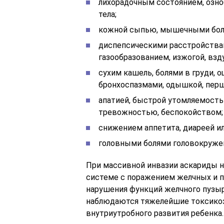
лихорадочным состоянием, озн
тела;
кожной сыпью, мышечными боля
диспепсическими расстройства
газообразованием, изжогой, взд
сухим кашель, болями в груди, 
бронхоспазмами, одышкой, перш
апатией, быстрой утомляемость
тревожностью, беспокойством;
снижением аппетита, диареей ил
головными болями головокруже
При массивной инвазии аскариды н
системе с поражением желчных и 
нарушения функций желчного пузыр
наблюдаются тяжелейшие токсико
внутриутробного развития ребенка.