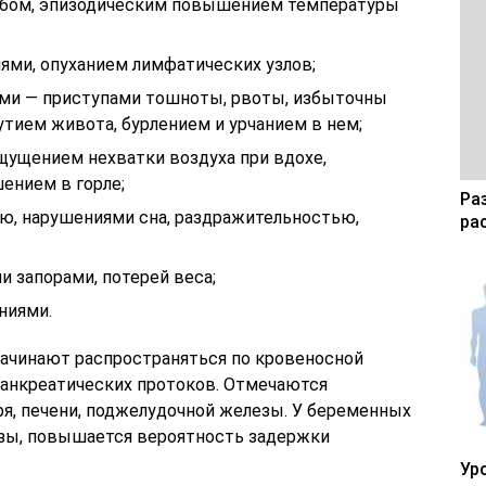
обом, эпизодическим повышением температуры
ми, опуханием лимфатических узлов;
ми — приступами тошноты, рвоты, избыточны
утием живота, бурлением и урчанием в нем;
ощущением нехватки воздуха при вдохе,
ением в горле;
Ра
ю, нарушениями сна, раздражительностью,
ра
и запорами, потерей веса;
ниями.
ачинают распространяться по кровеносной
панкреатических протоков. Отмечаются
я, печени, поджелудочной железы. У беременных
зы, повышается вероятность задержки
Ур