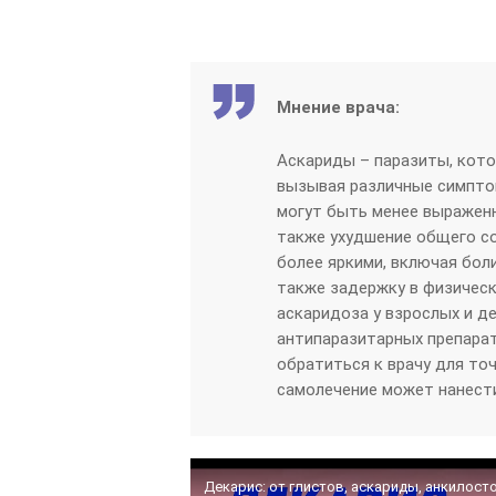
Мнение врача:
Аскариды – паразиты, кото
вызывая различные симпто
могут быть менее выраженн
также ухудшение общего с
более яркими, включая боли
также задержку в физичес
аскаридоза у взрослых и де
антипаразитарных препара
обратиться к врачу для точ
самолечение может нанест
Декарис: от глистов, аскариды, анкилост