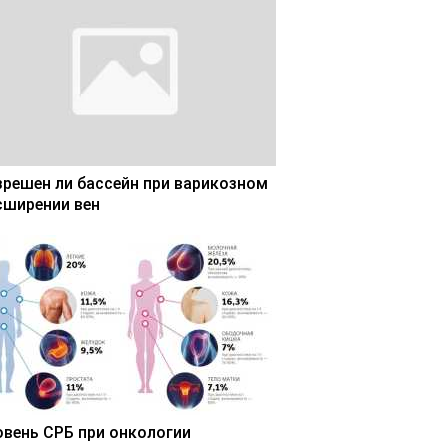
зрешен ли бассейн при варикозном
сширении вен
овень СРБ при онкологии