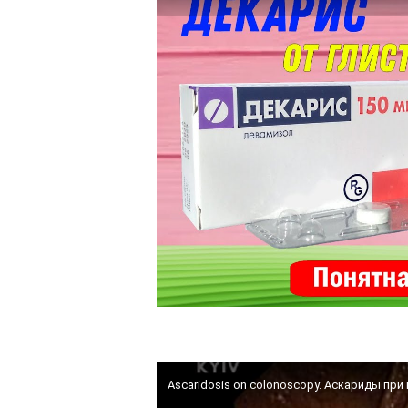
Ascaridosis on colonoscopy. Аскариды пр