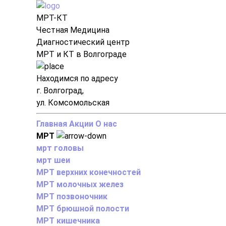
МРТ-КТ
Честная Медицина
Диагностический центр
МРТ и КТ в Волгограде
Находимся по адресу
г. Волгоград,
ул. Комсомольская
Главная
Акции
О нас
МРТ
мрт головы
мрт шеи
МРТ верхних конечностей
МРТ молочных желез
МРТ позвоночник
МРТ брюшной полости
МРТ кишечника