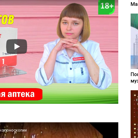
Ма
По
му
и колоноскопии