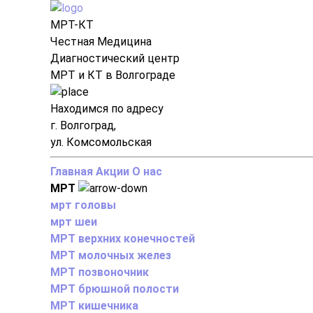
МРТ-КТ
Честная Медицина
Диагностический центр
МРТ и КТ в Волгограде
Находимся по адресу
г. Волгоград,
ул. Комсомольская
Главная
Акции
О нас
МРТ
мрт головы
мрт шеи
МРТ верхних конечностей
МРТ молочных желез
МРТ позвоночник
МРТ брюшной полости
МРТ кишечника