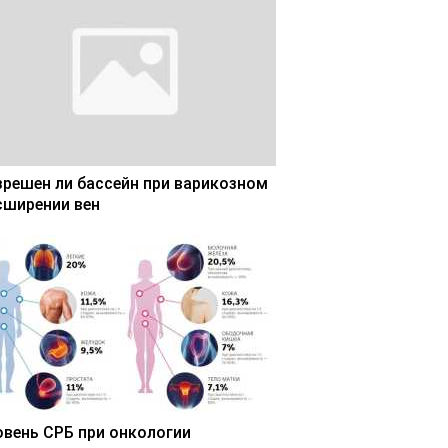
зрешен ли бассейн при варикозном
сширении вен
овень СРБ при онкологии