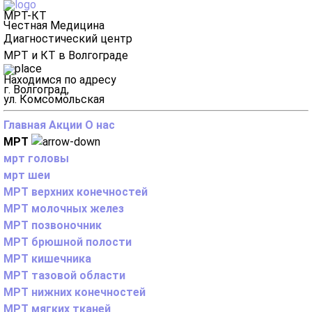
МРТ-КТ
Честная Медицина
Диагностический центр
МРТ и КТ в Волгограде
Находимся по адресу
г. Волгоград,
ул. Комсомольская
Главная
Акции
О нас
МРТ
мрт головы
мрт шеи
МРТ верхних конечностей
МРТ молочных желез
МРТ позвоночник
МРТ брюшной полости
МРТ кишечника
МРТ тазовой области
МРТ нижних конечностей
МРТ мягких тканей