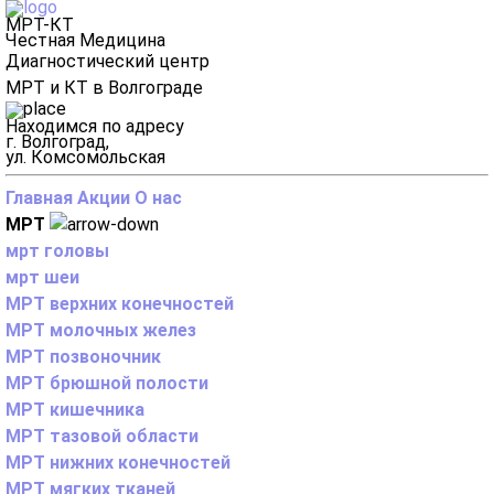
МРТ-КТ
Честная Медицина
Диагностический центр
МРТ и КТ в Волгограде
Находимся по адресу
г. Волгоград,
ул. Комсомольская
Главная
Акции
О нас
МРТ
мрт головы
мрт шеи
МРТ верхних конечностей
МРТ молочных желез
МРТ позвоночник
МРТ брюшной полости
МРТ кишечника
МРТ тазовой области
МРТ нижних конечностей
МРТ мягких тканей