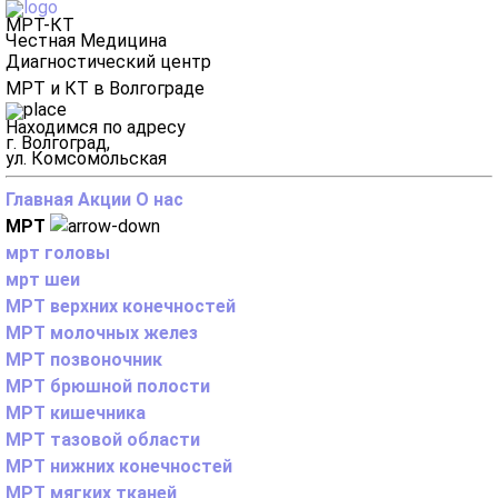
МРТ-КТ
Честная Медицина
Диагностический центр
МРТ и КТ в Волгограде
Находимся по адресу
г. Волгоград,
ул. Комсомольская
Главная
Акции
О нас
МРТ
мрт головы
мрт шеи
МРТ верхних конечностей
МРТ молочных желез
МРТ позвоночник
МРТ брюшной полости
МРТ кишечника
МРТ тазовой области
МРТ нижних конечностей
МРТ мягких тканей