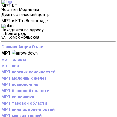
МРТ-КТ
Честная Медицина
Диагностический центр
МРТ и КТ в Волгограде
Находимся по адресу
г. Волгоград,
ул. Комсомольская
Главная
Акции
О нас
МРТ
мрт головы
мрт шеи
МРТ верхних конечностей
МРТ молочных желез
МРТ позвоночник
МРТ брюшной полости
МРТ кишечника
МРТ тазовой области
МРТ нижних конечностей
МРТ мягких тканей