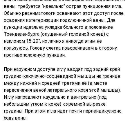
вены; требуется “идеально” острая пункционная игла.
Обычно реаниматологи осваивают этот доступ после
освоения катетеризации подключичной вены. Для
пункции идеальна укладка больного в положение
Тренделенбурга (опущенный головной конец) с
наклоном 15-20°, но лично я никогда этим не
пользуюсь. Голову слегка поворачиваем в сторону,
противоположную пункции.
При наружном доступе иглу вводят под задний край
грудино-ключично-сосцевидной мышцы на границе
между нижней и средней третями её (в месте
пересечения веной латерального края этой мышцы).
Иглу направляют каудально и вентрально (под
небольшим углом к коже) к яремной вырезке
грудины. При этом игла идет почти перпендикулярно
ходу вены.