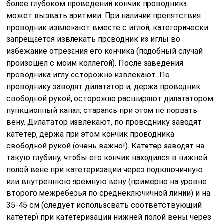
более глубоком проведении кончик проводника
может вызвать аритмии. При наличии препятствия
проводник извлекают вместе с иглой; категорически
запрещается извлекать проводник из иглы во
избежание отрезания его кончика (подобный случай
произошел с моим коллегой). После заведения
проводника иглу осторожно извлекают. По
проводнику заводят дилататор и, держа проводник
свободной рукой, осторожно расширяют дилататором
пункционный канал, стараясь при этом не порвать
вену. Дилататор извлекают, по проводнику заводят
катетер, держа при этом кончик проводника
свободной рукой (очень важно!). Катетер заводят на
такую глубину, чтобы его кончик находился в нижней
полой вене при катетеризации через подключичную
или внутреннюю яремную вену (примерно на уровне
второго межреберья по среднеключичной линии) и на
35-45 см (следует использовать соответствующий
катетер) при катетеризации нижней полой вены через