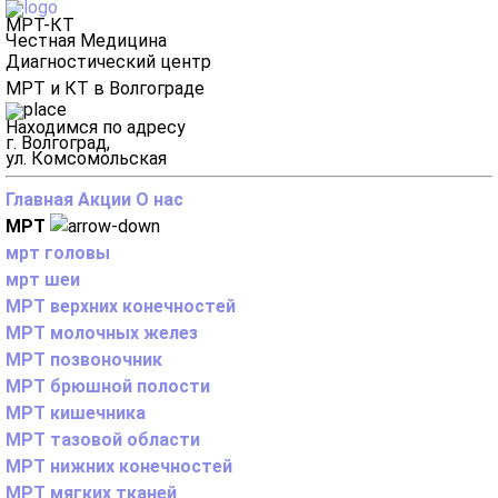
МРТ-КТ
Честная Медицина
Диагностический центр
МРТ и КТ в Волгограде
Находимся по адресу
г. Волгоград,
ул. Комсомольская
Главная
Акции
О нас
МРТ
мрт головы
мрт шеи
МРТ верхних конечностей
МРТ молочных желез
МРТ позвоночник
МРТ брюшной полости
МРТ кишечника
МРТ тазовой области
МРТ нижних конечностей
МРТ мягких тканей