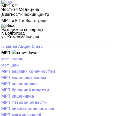
МРТ-КТ
Честная Медицина
Диагностический центр
МРТ и КТ в Волгограде
Находимся по адресу
г. Волгоград,
ул. Комсомольская
Главная
Акции
О нас
МРТ
мрт головы
мрт шеи
МРТ верхних конечностей
МРТ молочных желез
МРТ позвоночник
МРТ брюшной полости
МРТ кишечника
МРТ тазовой области
МРТ нижних конечностей
МРТ мягких тканей