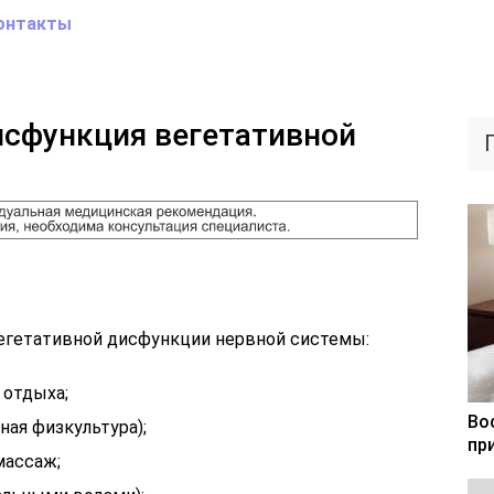
онтакты
исфункция вегетативной
егетативной дисфункции нервной системы:
 отдыха;
Во
ая физкультура);
пр
массаж;