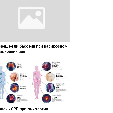
зрешен ли бассейн при варикозном
сширении вен
овень СРБ при онкологии