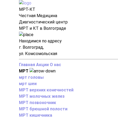
МРТ-КТ
Честная Медицина
Диагностический центр
МРТ и КТ в Волгограде
Находимся по адресу
г. Волгоград,
ул. Комсомольская
Главная
Акции
О нас
МРТ
мрт головы
мрт шеи
МРТ верхних конечностей
МРТ молочных желез
МРТ позвоночник
МРТ брюшной полости
МРТ кишечника