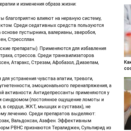
ерапии и изменения образа жизни:
ы благоприятно влияют на нервную систему,
том. Среди седативных средств пользуются
основе пустырника, валерианы, зверобоя,
ен, Стрессплан.
ские препараты). Применяются для избавления
страха, стрессов. Среди транквилизаторов
Ка
сен, Атаракс, Стрезам, Афобазол, Диазепам,
со
для устранения чувства апатии, тревоги,
угнетенности, эмоционального перенапряжения, а
ой активности. Антидепрессанты применяются у
м синдромом (постоянное ощущение ломоты и
и, в сердце, ЖКТ, мышцах и суставах), не
у лечению. Среди препаратов выделяют:
озак, Вальдоксан, Азафен. Эффективным
орм РВНС признаются Тералиджен, Сульпирид из