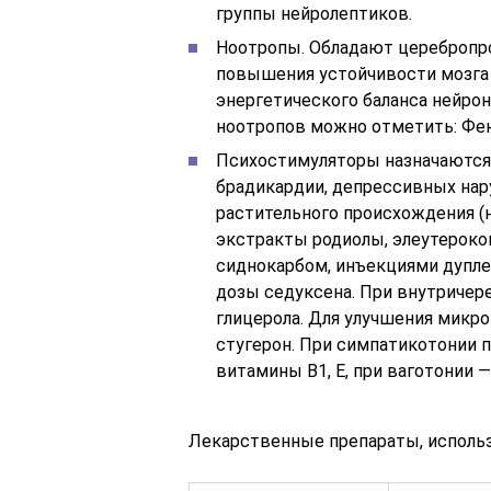
группы нейролептиков.
Ноотропы. Обладают церебропр
повышения устойчивости мозга
энергетического баланса нейрон
ноотропов можно отметить: Фен
Психостимуляторы назначаются 
брадикардии, депрессивных нар
растительно­го происхождения (
экстракты родиолы, элеутероко
сиднокарбом, инъекци­ями дуп
дозы седуксена. При внутричере
глицерола. Для улучше­ния микр
стугерон. При симпатикотонии 
витамины В1, Е, при ваго­тонии 
Лекарственные препараты, использ