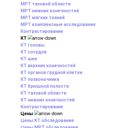
МРТ тазовой области
МРТ нижних конечностей
МРТ мягких тканей
МРТ комплексные исследования
Контрастирование
КТ
КТ головы
КТ сосудов
КТ шеи
КТ верхних конечностей
КТ органов грудной клетки
КТ позвоночника
КТ брюшной полости
КТ тазовой области
КТ нижних конечностей
Контрастирование
Цены
Цены КТ обследования
Цены МРТ обследования