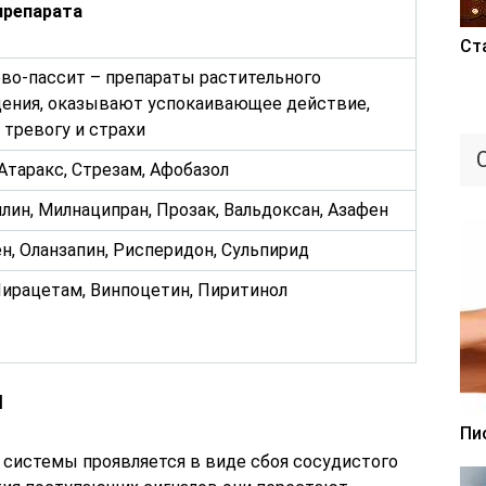
препарата
Ст
ово-пассит – препараты растительного
ения, оказывают успокаивающее действие,
 тревогу и страхи
Атаракс, Стрезам, Афобазол
лин, Милнаципран, Прозак, Вальдоксан, Азафен
н, Оланзапин, Рисперидон, Сульпирид
Пирацетам, Винпоцетин, Пиритинол
и
Пи
системы проявляется в виде сбоя сосудистого