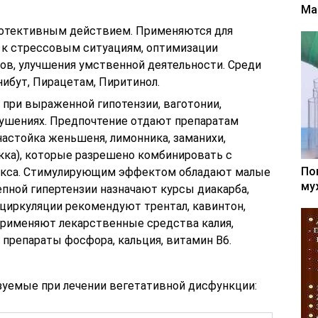
Ма
отективным действием. Применяются для
 к стрессовым ситуациям, оптимизации
ов, улучшения умственной деятельности. Среди
ибут, Пирацетам, Пиритинол.
при выраженной гипо­тензии, ваготонии,
уше­ниях. Предпочтение отдают препаратам
настойка женьшеня, лимонника, заманихи,
кка), которые разрешено комбинировать с
По
лекса. Стимулирующим эффектом обладают малые
му
пной гипертензии назначают кур­сы диакарба,
оциркуляции рекомендуют трентал, кавинтон,
при­меняют лекарственные средства калия,
— препараты фосфора, кальция, витамин В6.
уемые при лечении вегетативной дисфункции: