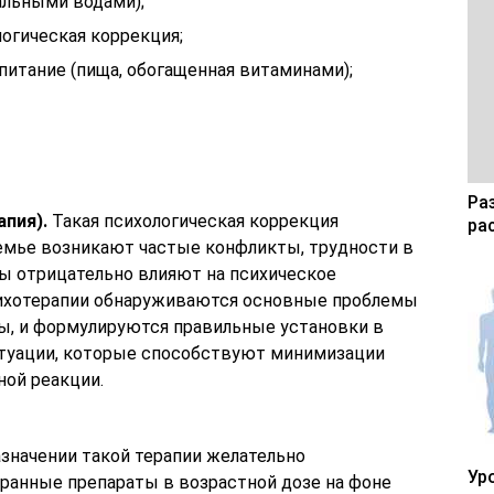
альными водами);
огическая коррекция;
питание (пища, обогащенная витаминами);
Ра
апия).
Такая психологическая коррекция
ра
семье возникают частые конфликты, трудности в
ры отрицательно влияют на психическое
сихотерапии обнаруживаются основные проблемы
ы, и формулируются правильные установки в
итуации, которые способствуют минимизации
ой реакции.
азначении такой терапии желательно
Ур
ранные препараты в возрастной дозе на фоне