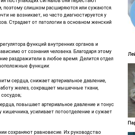
ятия поступающих сигналов они перестают
и, поэтому слишком расширяются или сужаются.
чти не возникает, но часто диагностируется у
ков. Страдает от патологии в основном женский
регулятора функций внутренних органов и
ависимо от сознания человека. Благодаря этому
Ле
ние раздражители в любое время. Делится отдел
воположные функции:
ритм сердца, снижает артериальное давление,
работу желез, сокращает мышечные ткани,
 сосудов;
сердца, повышает артериальное давление и тонус
у кишечника, усиливает потоотделение и сужает
Па
ии сохраняют равновесие. Их руководство