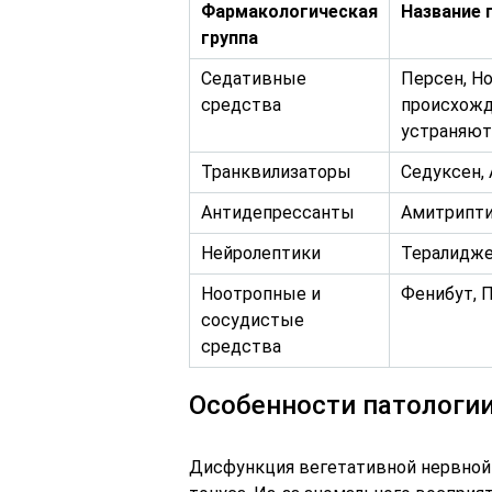
Фармакологическая
Название 
группа
Седативные
Персен, Н
средства
происхожд
устраняют
Транквилизаторы
Седуксен, 
Антидепрессанты
Амитрипти
Нейролептики
Тералидже
Ноотропные и
Фенибут, 
сосудистые
средства
Особенности патологи
Дисфункция вегетативной нервной 