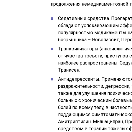
продолжения немедикаментоз­ной т
Седативные средства. Препарат
обладают успокаивающим эффек
популярностью медикаменты на 
боярышника – Новопассит, Перс
Транквилизаторы (анксиолитиче
от чувства тревоги, приступов 
наиболее распространены: Седук
Транксен.
Антидепрессанты. Применяются 
раздражительности, депрессии, 
также для улучшения психическ
больных с хроническим болевы
болей по всему телу, в частност
поддающимся симптоматическом
Амитриптилин, Милнаципран, Пр
средством в терапии тяжелых ф