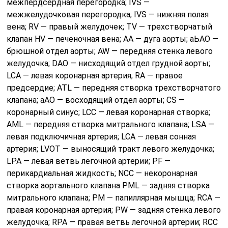
межпердсердная перегородка; IVS —
межжелудочковая перегородка; IVS — нижняя полая
вена; RV — правый желудочек; TV — трехстворчатый
клапан HV — печеночная вена; АА — дуга аорты; аЬАО —
брюшной отдел аорты; AW — передняя стенка левого
желудочка; DAO — нисходящий отдел грудной аорты;
LCA — левая коронарная артерия; RA — правое
предсердие; ATL — передняя створка трехстворчатого
клапана; аАО — восходящий отдел аорты; CS —
коронарный синус; LCC — левая коронарная створка;
AML — передняя створка митрального клапана; LSA —
левая подключичная артерия; LCA — левая сонная
артерия; LVOT — выносящий тракт левого желудочка;
LPA — левая ветвь легочной артерии; PF —
перикардиальная жидкость; NCC — некоронарная
створка аортального клапана PML — задняя створка
митрального клапана; РМ — папиллярная мышца; RCA —
правая коронарная артерия; PW — задняя стенка левого
желудочка; RPA — правая ветвь легочной артерии; RCC