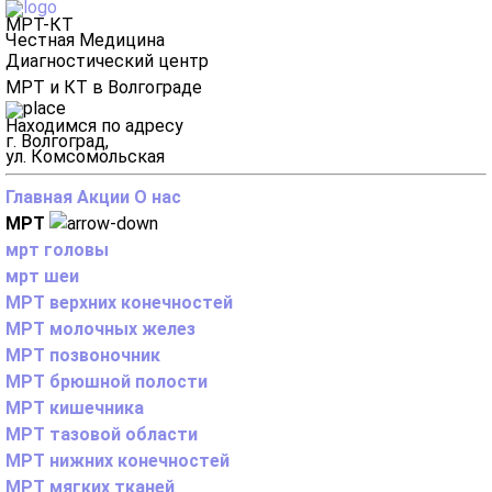
МРТ-КТ
Честная Медицина
Диагностический центр
МРТ и КТ в Волгограде
Находимся по адресу
г. Волгоград,
ул. Комсомольская
Главная
Акции
О нас
МРТ
мрт головы
мрт шеи
МРТ верхних конечностей
МРТ молочных желез
МРТ позвоночник
МРТ брюшной полости
МРТ кишечника
МРТ тазовой области
МРТ нижних конечностей
МРТ мягких тканей