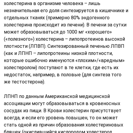
холестерина в организме человека – лишь
незначительная его доля синтезируется в кишечнике и
отдельных тканях (примерно 80% эндогенного
холестерина происходит из печени). В печени за сутки
может образовываться до 1000 мг «хорошего»
(«полезного») холестерина – липопротеинов высокой
плотности (ЛПВП). Синтезированный печенью ЛПВП
(как и ЛПНП – липопротеины низкой плотности,
которые ошибочно именуются «плохим»/«вредным»
холестеролом) поступают в те клетки, где есть их
недостаток, например, в половые (для синтеза того
же тестостерона).
ЛПНП по данным Американской медицинской
ассоциации могут образовываться в кровеносных
сосудах из пищи. В Крови холестерин присутствует
всегда, и если его уровень повышен, то он может
стать одной из причин образования холестериновых
бляшек (окислившийся кислородом холестерол