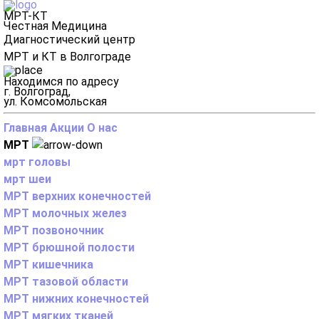
МРТ-КТ
Честная Медицина
Диагностический центр
МРТ и КТ в Волгограде
Находимся по адресу
г. Волгоград,
ул. Комсомольская
Главная
Акции
О нас
МРТ
мрт головы
мрт шеи
МРТ верхних конечностей
МРТ молочных желез
МРТ позвоночник
МРТ брюшной полости
МРТ кишечника
МРТ тазовой области
МРТ нижних конечностей
МРТ мягких тканей