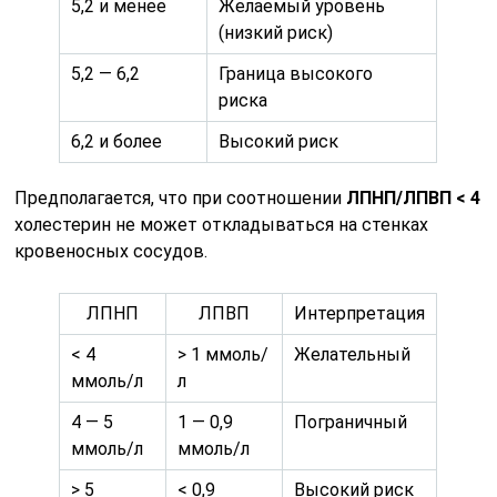
5,2 и менее
Желаемый уровень
(низкий риск)
5,2 — 6,2
Граница высокого
риска
6,2 и более
Высокий риск
Предполагается, что при соотношении
ЛПНП/ЛПВП < 4
холестерин не может откладываться на стенках
кровеносных сосудов.
ЛПНП
ЛПВП
Интерпретация
< 4
> 1 ммоль/
Желательный
ммоль/л
л
4 — 5
1 — 0,9
Пограничный
ммоль/л
ммоль/л
> 5
< 0,9
Высокий риск