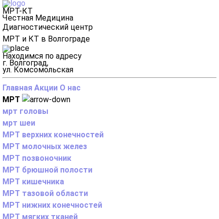
МРТ-КТ
Честная Медицина
Диагностический центр
МРТ и КТ в Волгограде
Находимся по адресу
г. Волгоград,
ул. Комсомольская
Главная
Акции
О нас
МРТ
мрт головы
мрт шеи
МРТ верхних конечностей
МРТ молочных желез
МРТ позвоночник
МРТ брюшной полости
МРТ кишечника
МРТ тазовой области
МРТ нижних конечностей
МРТ мягких тканей