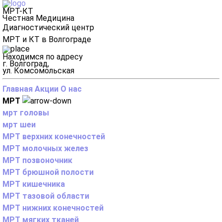
МРТ-КТ
Честная Медицина
Диагностический центр
МРТ и КТ в Волгограде
Находимся по адресу
г. Волгоград,
ул. Комсомольская
Главная
Акции
О нас
МРТ
мрт головы
мрт шеи
МРТ верхних конечностей
МРТ молочных желез
МРТ позвоночник
МРТ брюшной полости
МРТ кишечника
МРТ тазовой области
МРТ нижних конечностей
МРТ мягких тканей