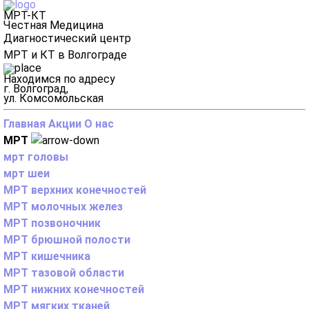
МРТ-КТ
Честная Медицина
Диагностический центр
МРТ и КТ в Волгограде
Находимся по адресу
г. Волгоград,
ул. Комсомольская
Главная
Акции
О нас
МРТ
мрт головы
мрт шеи
МРТ верхних конечностей
МРТ молочных желез
МРТ позвоночник
МРТ брюшной полости
МРТ кишечника
МРТ тазовой области
МРТ нижних конечностей
МРТ мягких тканей