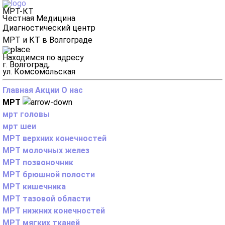
МРТ-КТ
Честная Медицина
Диагностический центр
МРТ и КТ в Волгограде
Находимся по адресу
г. Волгоград,
ул. Комсомольская
Главная
Акции
О нас
МРТ
мрт головы
мрт шеи
МРТ верхних конечностей
МРТ молочных желез
МРТ позвоночник
МРТ брюшной полости
МРТ кишечника
МРТ тазовой области
МРТ нижних конечностей
МРТ мягких тканей