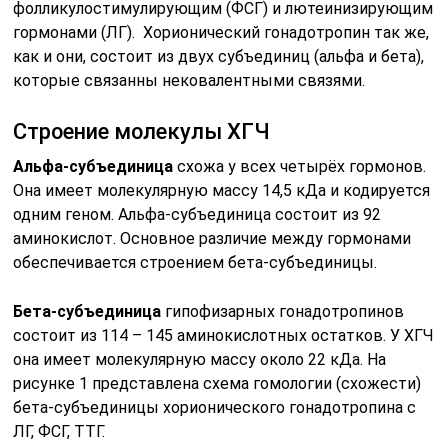
фолликулостимулирующим (ФСГ) и лютеинизирующим
гормонами (ЛГ). Хорионический гонадотропин так же,
как и они, состоит из двух субъединиц (альфа и бета),
которые связанны нековалентными связями.
Строение молекулы ХГЧ
Альфа-субъединица
схожа у всех четырёх гормонов.
Она имеет молекулярную массу 14,5 кДа и кодируется
одним геном. Альфа-субъединица состоит из 92
аминокислот. Основное различие между гормонами
обеспечивается строением бета-субъединицы.
Бета-субъединица
гипофизарных гонадотропинов
состоит из 114 – 145 аминокислотных остатков. У ХГЧ
она имеет молекулярную массу около 22 кДа. На
рисунке 1 представлена схема гомологии (схожести)
бета-субъединицы хорионического гонадотропина с
ЛГ, ФСГ, ТТГ.