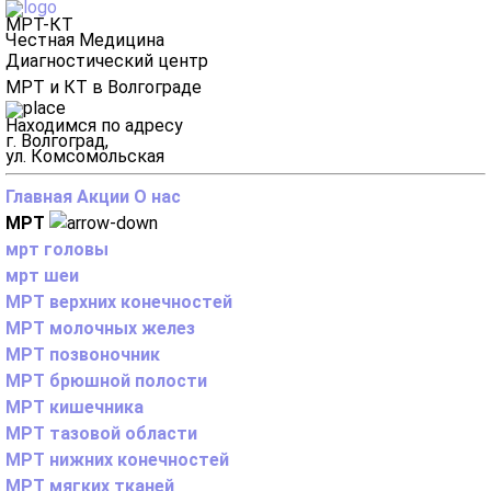
МРТ-КТ
Честная Медицина
Диагностический центр
МРТ и КТ в Волгограде
Находимся по адресу
г. Волгоград,
ул. Комсомольская
Главная
Акции
О нас
МРТ
мрт головы
мрт шеи
МРТ верхних конечностей
МРТ молочных желез
МРТ позвоночник
МРТ брюшной полости
МРТ кишечника
МРТ тазовой области
МРТ нижних конечностей
МРТ мягких тканей