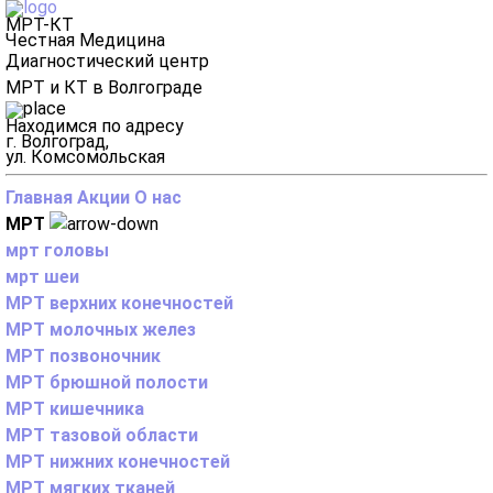
МРТ-КТ
Честная Медицина
Диагностический центр
МРТ и КТ в Волгограде
Находимся по адресу
г. Волгоград,
ул. Комсомольская
Главная
Акции
О нас
МРТ
мрт головы
мрт шеи
МРТ верхних конечностей
МРТ молочных желез
МРТ позвоночник
МРТ брюшной полости
МРТ кишечника
МРТ тазовой области
МРТ нижних конечностей
МРТ мягких тканей