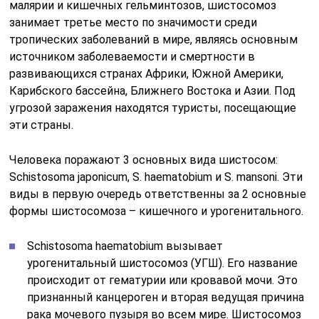
малярии и кишечных гельминтозов, шистосомоз
занимает третье место по значимости среди
тропических заболеваний в мире, являясь основным
источником заболеваемости и смертности в
развивающихся странах Африки, Южной Америки,
Карибского бассейна, Ближнего Востока и Азии. Под
угрозой заражения находятся туристы, посещающие
эти страны.
Человека поражают 3 основных вида шистосом:
Schistosoma japonicum, S. haematobium и S. mansoni. Эти
виды в первую очередь ответственны за 2 основные
формы шистосомоза – кишечного и урогенитального.
Schistosoma haematobium вызывает
урогенитальный шистосомоз (УГШ). Его название
происходит от гематурии или кровавой мочи. Это
признанный канцероген и вторая ведущая причина
рака мочевого пузыря во всем мире. Шистосомоз