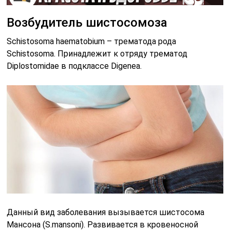
Возбудитель шистосомоза
Schistosoma haematobium – трематода рода
Schistosoma. Принадлежит к отряду трематод
Diplostomidae в подклассе Digenea.
Данный вид заболевания вызывается шистосома
Мансона (S.mansoni). Развивается в кровеносной