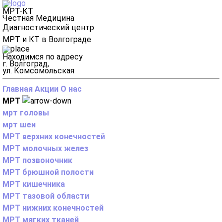
МРТ-КТ
Честная Медицина
Диагностический центр
МРТ и КТ в Волгограде
Находимся по адресу
г. Волгоград,
ул. Комсомольская
Главная
Акции
О нас
МРТ
мрт головы
мрт шеи
МРТ верхних конечностей
МРТ молочных желез
МРТ позвоночник
МРТ брюшной полости
МРТ кишечника
МРТ тазовой области
МРТ нижних конечностей
МРТ мягких тканей