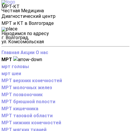
МРТ-КТ
Честная Медицина
Диагностический центр
МРТ и КТ в Волгограде
Находимся по адресу
г. Волгоград,
ул. Комсомольская
Главная
Акции
О нас
МРТ
мрт головы
мрт шеи
МРТ верхних конечностей
МРТ молочных желез
МРТ позвоночник
МРТ брюшной полости
МРТ кишечника
МРТ тазовой области
МРТ нижних конечностей
МРТ мягких тканей