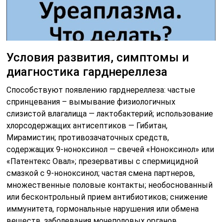
Условия развития, симптомы и
диагностика гарднереллеза
Способствуют появлению гарднереллеза: частые
спринцевания – вымывание физиологичных
слизистой влагалища — лактобактерий; использование
хлорсодержащих антисептиков — Гибитан,
Мирамистин; противозачаточных средств,
содержащих 9-ноноксинол — свечей «Ноноксинол» или
«Патентекс Овал»; презервативы с спермицидной
смазкой с 9-ноноксинол; частая смена партнеров,
множественные половые контакты; необоснованный
или бесконтрольный прием антибиотиков; снижение
иммунитета, гормональные нарушения или обмена
веществ, заболевания мочеполовых органов,